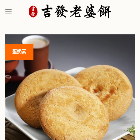
Skip
to
content
蛋奶素