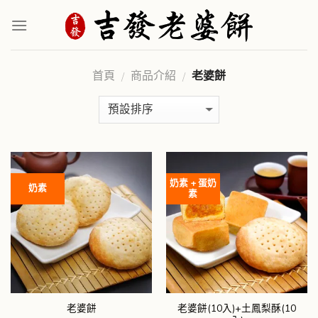
Skip
to
content
首頁
商品介紹
老婆餅
/
/
奶素 + 蛋奶
奶素
素
老婆餅(10入)+土鳳梨酥(10
老婆餅